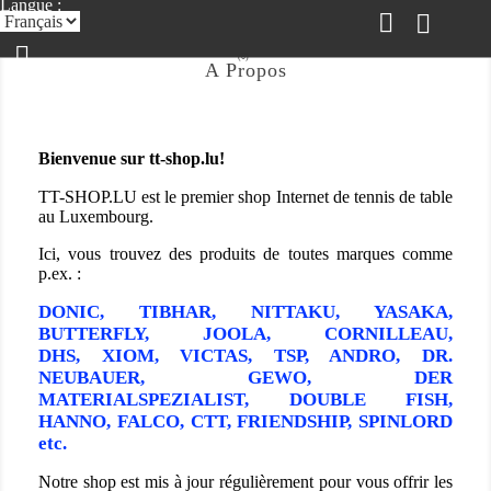
Langue :
(0)
A Propos

Bienvenue sur tt-shop.lu!
TT-SHOP.LU est le premier shop Internet de tennis de table
au Luxembourg.
Ici, vous trouvez des produits de toutes marques comme
p.ex. :
DONIC
, TIBHAR,
NITTAKU, YASAKA,
BUTTERFLY,
JOOLA,
CORNILLEAU
,
DHS
, XIOM, VICTAS, TSP,
ANDRO, DR.
NEUBAUER, GEWO, DER
MATERIALSPEZIALIST, DOUBLE FISH,
HANNO, FALCO, CTT
, FRIENDSHIP, SPINLORD
etc.
Notre shop est mis à jour régulièrement pour vous offrir les