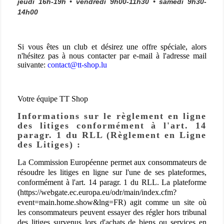
jeudi 16h-19h • vendredi 9h00-11h30 • samedi 9h30-
14h00
Si vous êtes un club et désirez une offre spéciale, alors
n'hésitez pas à nous contacter par e-mail à l'adresse mail
suivante:
contact@tt-shop.lu
Votre équipe TT Shop
Informations sur le règlement en ligne
des litiges conformément à l'art. 14
paragr. 1 du RLL (Règlement en Ligne
des Litiges) :
La Commission Européenne permet aux consommateurs de
résoudre les litiges en ligne sur l'une de ses plateformes,
conformément à l'art. 14 paragr. 1 du RLL. La plateforme
(
https://webgate.ec.europa.eu/odr/main/index.cfm?
event=main.home.show&lng=FR
) agit comme un site où
les consommateurs peuvent essayer des régler hors tribunal
des litiges survenus lors d'achats de biens ou services en