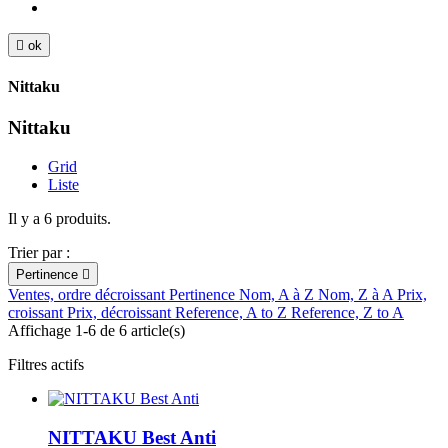

ok
Nittaku
Nittaku
Grid
Liste
Il y a 6 produits.
Trier par :
Pertinence

Ventes, ordre décroissant
Pertinence
Nom, A à Z
Nom, Z à A
Prix,
croissant
Prix, décroissant
Reference, A to Z
Reference, Z to A
Affichage 1-6 de 6 article(s)
Filtres actifs
NITTAKU Best Anti