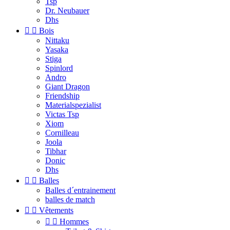
Tsp
Dr. Neubauer
Dhs


Bois
Nittaku
Yasaka
Stiga
Spinlord
Andro
Giant Dragon
Friendship
Materialspezialist
Victas Tsp
Xiom
Cornilleau
Joola
Tibhar
Donic
Dhs


Balles
Balles d´entrainement
balles de match


Vêtements


Hommes