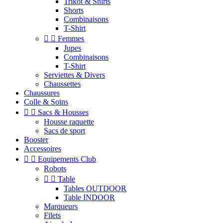
Trikot & Shirts
Shorts
Combinaisons
T-Shirt


Femmes
Jupes
Combinaisons
T-Shirt
Serviettes & Divers
Chaussettes
Chaussures
Colle & Soins


Sacs & Housses
Housse raquette
Sacs de sport
Booster
Accessoires


Equipements Club
Robots


Table
Tables OUTDOOR
Table INDOOR
Marqueurs
Filets