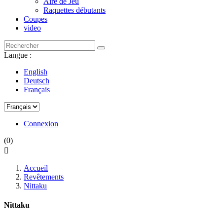
Aire de Jeu
Raquettes débutants
Coupes
video
Langue :
English
Deutsch
Français
Connexion
(0)

Accueil
Revêtements
Nittaku
Nittaku