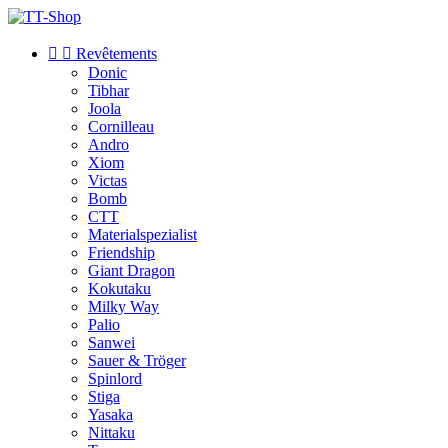


Revêtements
Donic
Tibhar
Joola
Cornilleau
Andro
Xiom
Victas
Bomb
CTT
Materialspezialist
Friendship
Giant Dragon
Kokutaku
Milky Way
Palio
Sanwei
Sauer & Tröger
Spinlord
Stiga
Yasaka
Nittaku