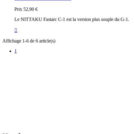
Prix
52,90 €
Le NITTAKU Fastarc C-1 est la version plus souple du G-1.

Affichage 1-6 de 6 article(s)
1
TT Shop
NOUVEAUX HORAIRES
d'OUVERTURE :
103, Route de Longwy
(à partir du 15/09/2024)
L-4750 Pétange
Lun. 12:00 – 18:00
Mar. 14:30 – 17:30
LUXEMBOURG
Mer. 09:30 – 13:30
Jeu. 16:00 – 19:00
+352 621 750 737
Ven. 09:00 - 11:30
Sam. 09:30–14:00
contact@tt-shop.lu
Dim. Fermé