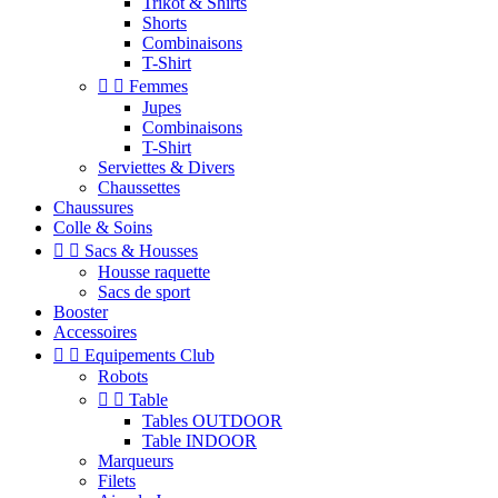
Trikot & Shirts
Shorts
Combinaisons
T-Shirt


Femmes
Jupes
Combinaisons
T-Shirt
Serviettes & Divers
Chaussettes
Chaussures
Colle & Soins


Sacs & Housses
Housse raquette
Sacs de sport
Booster
Accessoires


Equipements Club
Robots


Table
Tables OUTDOOR
Table INDOOR
Marqueurs
Filets