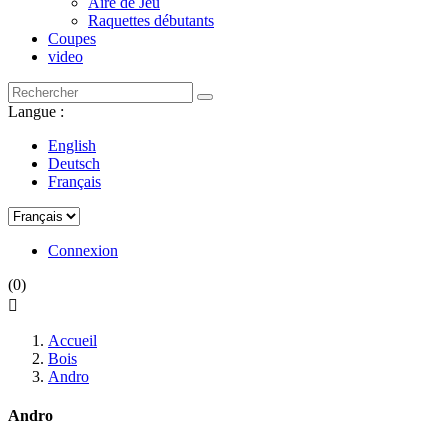
Aire de Jeu
Raquettes débutants
Coupes
video
Langue :
English
Deutsch
Français
Connexion
(0)

Accueil
Bois
Andro
Andro