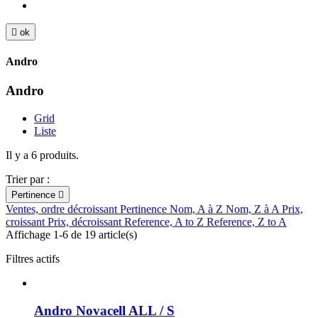

ok
Andro
Andro
Grid
Liste
Il y a 6 produits.
Trier par :
Pertinence

Ventes, ordre décroissant
Pertinence
Nom, A à Z
Nom, Z à A
Prix,
croissant
Prix, décroissant
Reference, A to Z
Reference, Z to A
Affichage 1-6 de 19 article(s)
Filtres actifs
Andro Novacell ALL / S