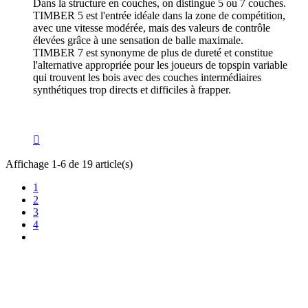
Dans la structure en couches, on distingue 5 ou 7 couches.
TIMBER 5 est l'entrée idéale dans la zone de compétition,
avec une vitesse modérée, mais des valeurs de contrôle
élevées grâce à une sensation de balle maximale.
TIMBER 7 est synonyme de plus de dureté et constitue
l'alternative appropriée pour les joueurs de topspin variable
qui trouvent les bois avec des couches intermédiaires
synthétiques trop directs et difficiles à frapper.

Affichage 1-6 de 19 article(s)
1
2
3
4
TT Shop
NOUVEAUX HORAIRES
d'OUVERTURE :
103, Route de Longwy
(à partir du 15/09/2024)