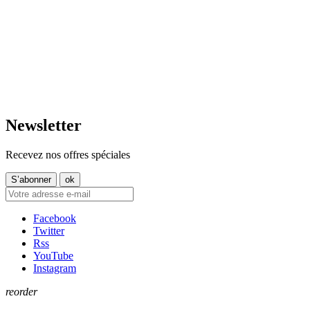
L-4750 Pétange
Lun. 12:00 – 18:00
Mar. 14:30 – 17:30
LUXEMBOURG
Mer. 09:30 – 13:30
Jeu. 16:00 – 19:00
+352 621 750 737
Ven. 09:00 - 11:30
Sam. 09:30–14:00
contact@tt-shop.lu
Dim. Fermé
Newsletter
Recevez nos offres spéciales
Facebook
Twitter
Rss
YouTube
Instagram
reorder