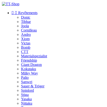


Revêtements
Donic
Tibhar
Joola
Cornilleau
Andro
Xiom
Victas
Bomb
CTT
Materialspezialist
Friendship
Giant Dragon
Kokutaku
Milky Way
Palio
Sanwei
Sauer & Tröger
Spinlord
Stiga
Yasaka
Nittaku