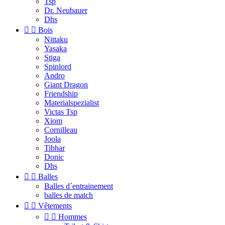
Tsp
Dr. Neubauer
Dhs


Bois
Nittaku
Yasaka
Stiga
Spinlord
Andro
Giant Dragon
Friendship
Materialspezialist
Victas Tsp
Xiom
Cornilleau
Joola
Tibhar
Donic
Dhs


Balles
Balles d´entrainement
balles de match


Vêtements


Hommes