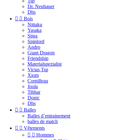
Tsp
Dr. Neubauer
Dhs


Bois
Nittaku
Yasaka
Stiga
Spinlord
Andro
Giant Dragon
Friendship
Materialspezialist
Victas Tsp
Xiom
Cornilleau
Joola
Tibhar
Donic
Dhs


Balles
Balles d´entrainement
balles de match


Vêtements


Hommes