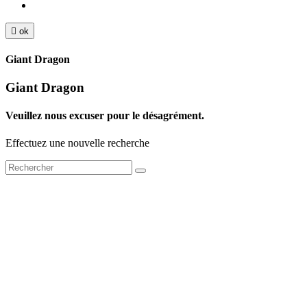

ok
Giant Dragon
Giant Dragon
Veuillez nous excuser pour le désagrément.
Effectuez une nouvelle recherche
TT Shop
NOUVEAUX HORAIRES
d'OUVERTURE :
103, Route de Longwy
(à partir du 15/09/2024)
L-4750 Pétange
Lun. 12:00 – 18:00
Mar. 14:30 – 17:30
LUXEMBOURG
Mer. 09:30 – 13:30
Jeu. 16:00 – 19:00
+352 621 750 737
Ven. 09:00 - 11:30