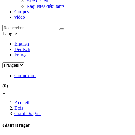
Aire de Jeu
Raquettes débutants
Coupes
video
Langue :
English
Deutsch
Français
Connexion
(0)

Accueil
Bois
Giant Dragon
Giant Dragon