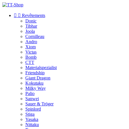


Revêtements
Donic
Tibhar
Joola
Cornilleau
Andro
Xiom
Victas
Bomb
CTT
Materialspezialist
Friendship
Giant Dragon
Kokutaku
Milky Way
Palio
Sanwei
Sauer & Tröger
Spinlord
Stiga
Yasaka
Nittaku