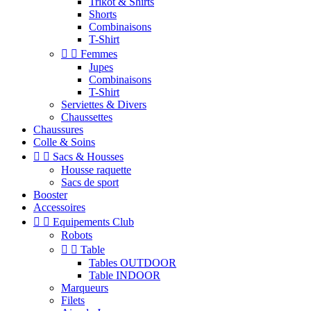
Trikot & Shirts
Shorts
Combinaisons
T-Shirt


Femmes
Jupes
Combinaisons
T-Shirt
Serviettes & Divers
Chaussettes
Chaussures
Colle & Soins


Sacs & Housses
Housse raquette
Sacs de sport
Booster
Accessoires


Equipements Club
Robots


Table
Tables OUTDOOR
Table INDOOR
Marqueurs
Filets