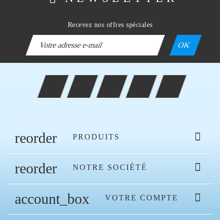
Recevez nos offres spéciales
Facebook
Twitter
Rss
YouTube
Instagram
reorder

PRODUITS
reorder

NOTRE SOCIÉTÉ
account_box

VOTRE COMPTE