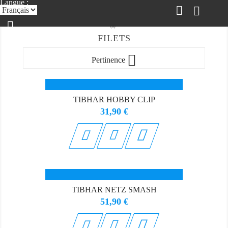
Langue :
(0)
FILETS


Pertinence
TIBHAR HOBBY CLIP
Prix
31,90 €

TIBHAR NETZ SMASH
Prix
51,90 €
