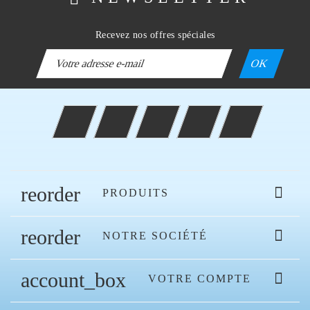
Recevez nos offres spéciales
Facebook
Twitter
Rss
YouTube
Instagram
reorder

PRODUITS
reorder

NOTRE SOCIÉTÉ
account_box

VOTRE COMPTE