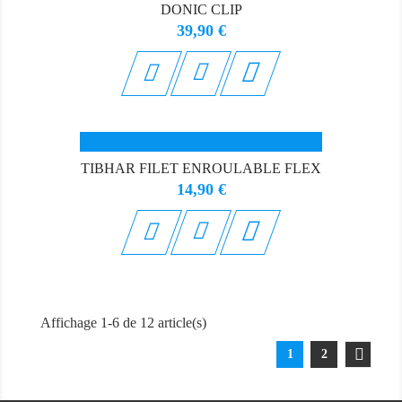
DONIC CLIP
Prix
39,90 €

TIBHAR FILET ENROULABLE FLEX
Prix
14,90 €

Affichage 1-6 de 12 article(s)
1
2