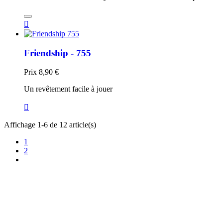

Friendship - 755
Prix
8,90 €
Un revêtement facile à jouer

Affichage 1-6 de 12 article(s)
1
2
TT Shop
103, Route de Longwy
L-4750 Pétange