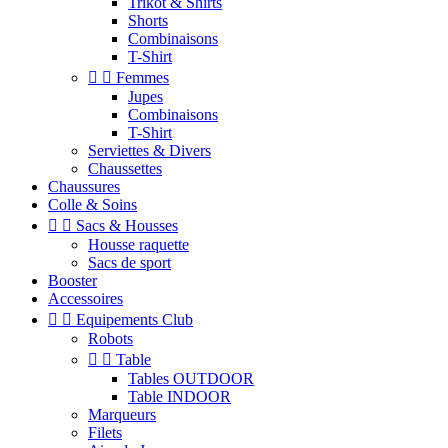
Trikot & Shirts
Shorts
Combinaisons
T-Shirt


Femmes
Jupes
Combinaisons
T-Shirt
Serviettes & Divers
Chaussettes
Chaussures
Colle & Soins


Sacs & Housses
Housse raquette
Sacs de sport
Booster
Accessoires


Equipements Club
Robots


Table
Tables OUTDOOR
Table INDOOR
Marqueurs
Filets