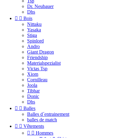
Tsp
Dr. Neubauer
Dhs


Bois
Nittaku
Yasaka
Stiga
Spinlord
Andro
Giant Dragon
Friendship
Materialspezialist
Victas Tsp
Xiom
Cornilleau
Joola
Tibhar
Donic
Dhs


Balles
Balles d´entrainement
balles de match


Vêtements


Hommes