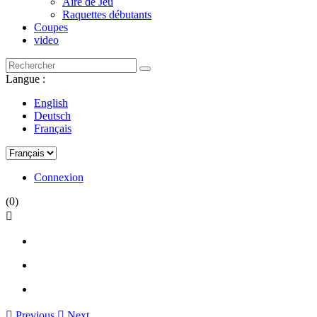
Aire de Jeu
Raquettes débutants
Coupes
video
Langue :
English
Deutsch
Français
Connexion
(0)


Previous

Next