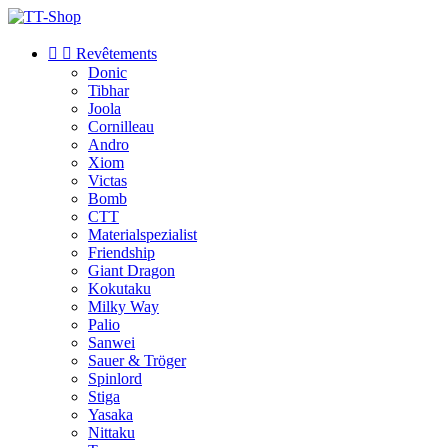


Revêtements
Donic
Tibhar
Joola
Cornilleau
Andro
Xiom
Victas
Bomb
CTT
Materialspezialist
Friendship
Giant Dragon
Kokutaku
Milky Way
Palio
Sanwei
Sauer & Tröger
Spinlord
Stiga
Yasaka
Nittaku