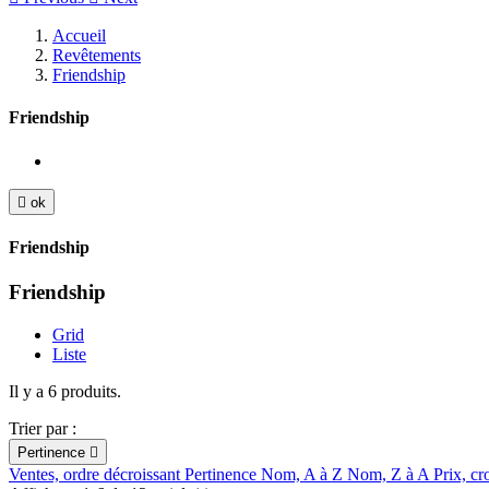
Accueil
Revêtements
Friendship
Friendship

ok
Friendship
Friendship
Grid
Liste
Il y a 6 produits.
Trier par :
Pertinence

Ventes, ordre décroissant
Pertinence
Nom, A à Z
Nom, Z à A
Prix, cr