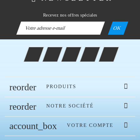
Recevez nos offres spéciales
Facebook
Twitter
Rss
YouTube
Instagram
reorder

PRODUITS
reorder

NOTRE SOCIÉTÉ
account_box

VOTRE COMPTE