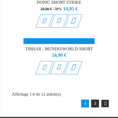
DONIC SHORT STRIKE
Prix
Prix
14,95 €
29,90 €
-50%
de
base

TIBHAR - MUNDO/WORLD SHORT
Prix
24,90 €

Affichage 1-6 de 12 article(s)
1
2