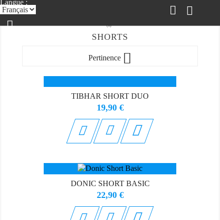
Langue :
(0)
SHORTS


Pertinence
TIBHAR SHORT DUO
Prix
19,90 €

DONIC SHORT BASIC
Prix
22,90 €
