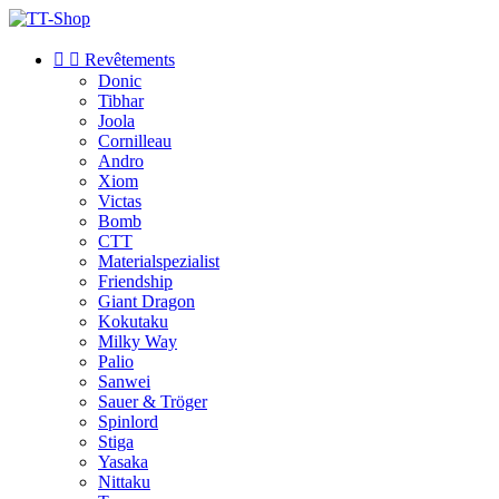


Revêtements
Donic
Tibhar
Joola
Cornilleau
Andro
Xiom
Victas
Bomb
CTT
Materialspezialist
Friendship
Giant Dragon
Kokutaku
Milky Way
Palio
Sanwei
Sauer & Tröger
Spinlord
Stiga
Yasaka
Nittaku