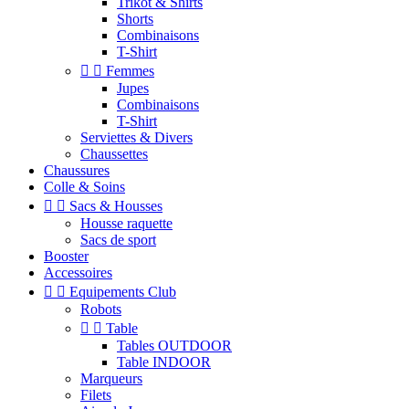
Trikot & Shirts
Shorts
Combinaisons
T-Shirt


Femmes
Jupes
Combinaisons
T-Shirt
Serviettes & Divers
Chaussettes
Chaussures
Colle & Soins


Sacs & Housses
Housse raquette
Sacs de sport
Booster
Accessoires


Equipements Club
Robots


Table
Tables OUTDOOR
Table INDOOR
Marqueurs
Filets