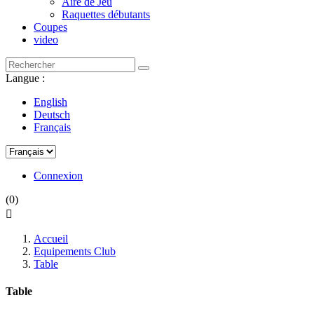
Aire de Jeu
Raquettes débutants
Coupes
video
Langue :
English
Deutsch
Français
Connexion
(0)

Accueil
Equipements Club
Table
Table