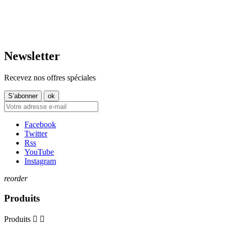
Jeu. 16:00 – 19:00
+352 621 750 737
Ven. 09:00 - 11:30
Sam. 09:30–14:00
contact@tt-shop.lu
Dim. Fermé
Newsletter
Recevez nos offres spéciales
Facebook
Twitter
Rss
YouTube
Instagram
reorder
Produits
Produits

