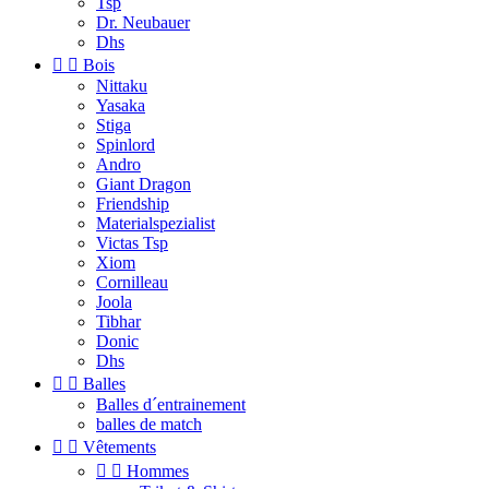
Tsp
Dr. Neubauer
Dhs


Bois
Nittaku
Yasaka
Stiga
Spinlord
Andro
Giant Dragon
Friendship
Materialspezialist
Victas Tsp
Xiom
Cornilleau
Joola
Tibhar
Donic
Dhs


Balles
Balles d´entrainement
balles de match


Vêtements


Hommes