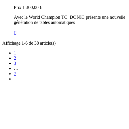
Prix
1 300,00 €
Avec le World Champion TC, DONIC présente une nouvelle
génération de tables automatiques

Affichage 1-6 de 38 article(s)
1
2
3
…
7
TT Shop
NOUVEAUX HORAIRES
d'OUVERTURE :
103, Route de Longwy
(à partir du 15/09/2024)
L-4750 Pétange
Lun. 12:00 – 18:00
Mar. 14:30 – 17:30
LUXEMBOURG
Mer. 09:30 – 13:30