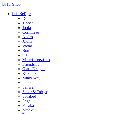


Beläge
Donic
Tibhar
Joola
Cornilleau
Andro
Xiom
Victas
Bomb
CTT
Materialspezialist
Friendship
Giant Dragon
Kokutaku
Milky Way
Palio
Sanwei
Sauer & Tröger
Spinlord
Stiga
Yasaka
Nittaku