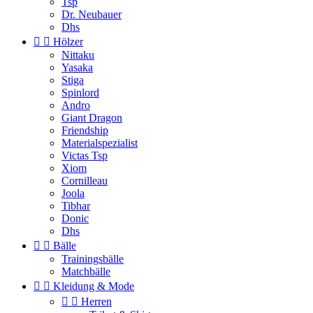
Tsp
Dr. Neubauer
Dhs


Hölzer
Nittaku
Yasaka
Stiga
Spinlord
Andro
Giant Dragon
Friendship
Materialspezialist
Victas Tsp
Xiom
Cornilleau
Joola
Tibhar
Donic
Dhs


Bälle
Trainingsbälle
Matchbälle


Kleidung & Mode


Herren