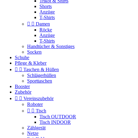
Trikot & Shirts
Shorts
Anzüge
T-Shirts


Damen
Röcke
Anzüge
T-Shirts
Handtücher & Sonstiges
Socken
Schuhe
Pflege & Kleber


Taschen & Hüllen
Schlägerhüllen
Sporttaschen
Booster
Zubehör


Vereinszubehör
Roboter


Tisch
Tisch OUTDOOR
Tisch INDOOR
Zählgerät
Netze