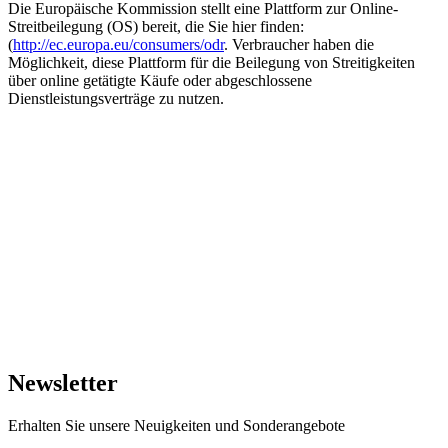
Die Europäische Kommission stellt eine Plattform zur Online-
Streitbeilegung (OS) bereit, die Sie hier finden:
(
http://ec.europa.eu/consumers/odr
. Verbraucher haben die
Möglichkeit, diese Plattform für die Beilegung von Streitigkeiten
über online getätigte Käufe oder abgeschlossene
Dienstleistungsverträge zu nutzen.
TT Shop
NEUE ÖFFNUNGSZEITEN:
(ab dem 15/09/2024)
103, Route de Longwy
Mo. 12:00 – 18:00
L-4750 Pétange
Di. 14:30 – 17:30
Mi. 09:30 – 13:30
LUXEMBURG
Do. 16:00 – 19:00
+352 621 750 737
Fr. 09:00 - 11:30
Sa. 09:30 – 14:00
contact@tt-shop.lu
So. Geschlossen
Newsletter
Erhalten Sie unsere Neuigkeiten und Sonderangebote