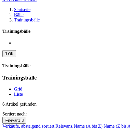
Startseite
Bälle
Trainingsbälle
Trainingsbälle

OK
Trainingsbälle
Trainingsbälle
Grid
Liste
6 Artikel gefunden
Sortiert nach:
Relevanz

Verkäufe, absteigend sortiert
Relevanz
Name (A bis Z)
Name (Z bis 