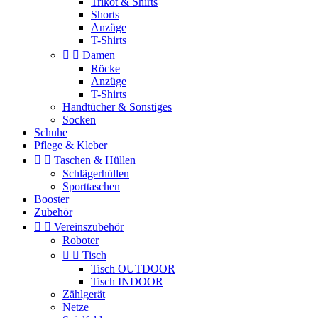
Trikot & Shirts
Shorts
Anzüge
T-Shirts


Damen
Röcke
Anzüge
T-Shirts
Handtücher & Sonstiges
Socken
Schuhe
Pflege & Kleber


Taschen & Hüllen
Schlägerhüllen
Sporttaschen
Booster
Zubehör


Vereinszubehör
Roboter


Tisch
Tisch OUTDOOR
Tisch INDOOR
Zählgerät
Netze