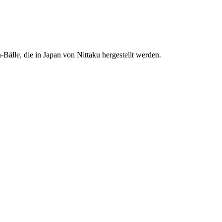
-Bälle, die in Japan von Nittaku hergestellt werden.
NEUE ÖFFNUNGSZEITEN:
(ab dem 15/09/2024)
Mo. 12:00 – 18:00
Di. 14:30 – 17:30
Mi. 09:30 – 13:30
Do. 16:00 – 19:00
Fr. 09:00 - 11:30
Sa. 09:30 – 14:00
So. Geschlossen