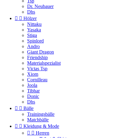
Tsp
Dr. Neubauer
Dhs


Hölzer
Nittaku
Yasaka
Stiga
Spinlord
Andro
Giant Dragon
Friendship
Materialspezialist
Victas Tsp
Xiom
Cornilleau
Joola
Tibhar
Donic
Dhs


Bälle
Trainingsbälle
Matchbälle


Kleidung & Mode


Herren