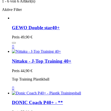
1 - 6 von 6 Artikel(n)
Aktive Filter
GEWO Double star40+
Preis
49,90 €

Nittaku - J-Top Training 40+
Preis
44,90 €
Top Training Plastikball

DONIC Coach P40+ - **