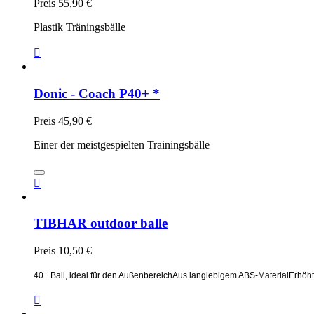
Preis
55,90 €
Plastik Träningsbälle

Donic - Coach P40+ *
Preis
45,90 €
Einer der meistgespielten Trainingsbälle

TIBHAR outdoor balle
Preis
10,50 €
40+ Ball, ideal für den Außenbereich
Aus langlebigem ABS-Material
Erhöht
