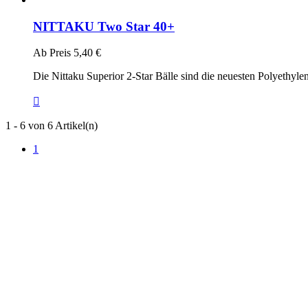
NITTAKU Two Star 40+
Ab
Preis
5,40 €
Die Nittaku Superior 2-Star Bälle sind die neuesten Polyethylen

1 - 6 von 6 Artikel(n)
1
TT Shop
103, Route de Longwy
L-4750 Pétange
LUXEMBURG
+352 621 750 737
contact@tt-shop.lu