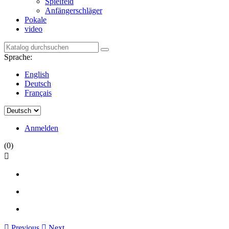
Spielfeld
Anfängerschläger
Pokale
video
Sprache:
English
Deutsch
Français
Anmelden
(0)


Previous

Next