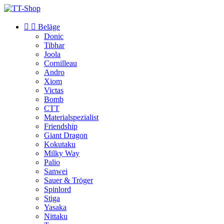


Beläge
Donic
Tibhar
Joola
Cornilleau
Andro
Xiom
Victas
Bomb
CTT
Materialspezialist
Friendship
Giant Dragon
Kokutaku
Milky Way
Palio
Sanwei
Sauer & Tröger
Spinlord
Stiga
Yasaka
Nittaku